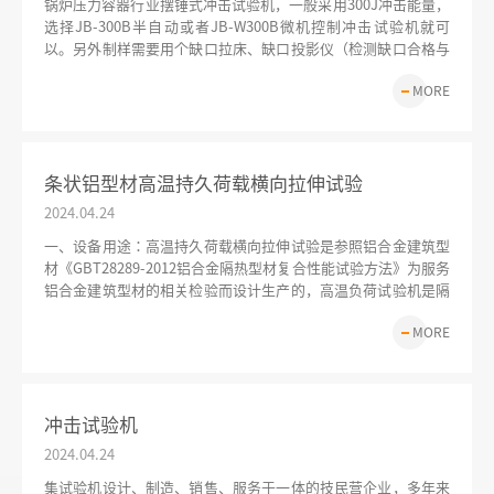
锅炉压力容器行业摆锤式冲击试验机，一般采用300J冲击能量，
选择JB-300B半自动或者JB-W300B微机控制冲击试验机就可
以。另外制样需要用个缺口拉床、缺口投影仪（检测缺口合格与
否）等。有的部分客户也会用到零下40度低温槽。
MORE
条状铝型材高温持久荷载横向拉伸试验
2024.04
.
24
一、设备用途：高温持久荷载横向拉伸试验是参照铝合金建筑型
材《GBT28289-2012铝合金隔热型材复合性能试验方法》为服务
铝合金建筑型材的相关检验而设计生产的，高温负荷试验机是隔
热型材在承载1000N横向拉伸力、同时在80℃的高温环境下进行
MORE
长达1000小时试验的检测设备，
冲击试验机
2024.04
.
24
集试验机设计、制造、销售、服务于一体的技民营企业，多年来