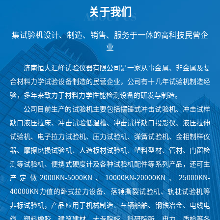
关于我们
ABOUT US
集试验机设计、制造、销售、服务于一体的高科技民营企
业
济南恒大汇峰试验仪器有限公司是一家从事金属、非金属及复
合材料力学试验设备制造的民营企业，公司有十几年试验机制造经
验，多年来致力于材料力学性能检测设备的研发与制造。
公司目前生产的试验机主要包括摆锤式冲击试验机、冲击试样
缺口液压拉床、冲击试验低温槽、冲击试样缺口投影仪、液压拉伸
试验机、电子拉力试验机、压力试验机、弹簧试验机、金相制样仪
器、摩擦磨损试验机、人造板材试验机、塑料型材、管材、门窗检
测等试验机、便携式硬度计及各种试验机配件等系列产品，还可生
产定做2000KN-5000KN、10000KN-20000KN、25000KN-
40000KN力值的卧式拉力设备、落锤撕裂试验机、轨枕试验机等
非标试验机，产品应用于机械制造、车辆船舶、钢铁冶金、电线电
缆、塑料橡胶、建筑建材、大专院校、科研院所、电力、质检等各